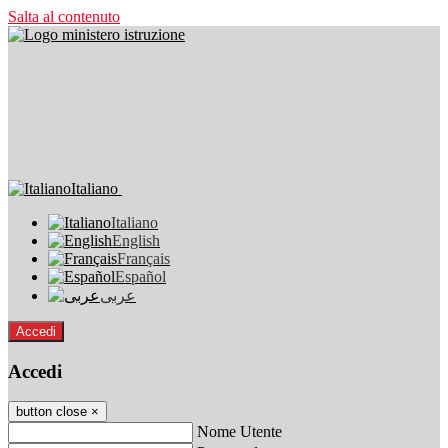
Salta al contenuto
Italiano
Italiano
English
Français
Español
عربى
Accedi
Accedi
button close
×
Nome Utente