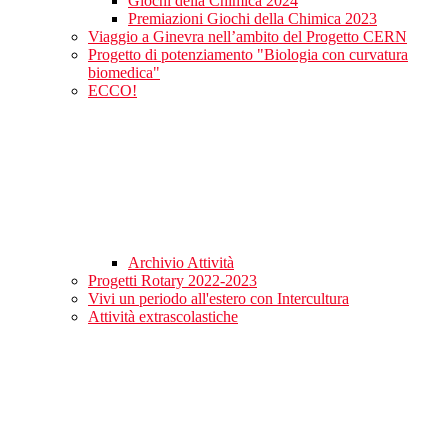
Giochi della Chimica 2024
Premiazioni Giochi della Chimica 2023
Viaggio a Ginevra nell’ambito del Progetto CERN
Progetto di potenziamento "Biologia con curvatura
biomedica"
ECCO!
Archivio Attività
Progetti Rotary 2022-2023
Vivi un periodo all'estero con Intercultura
Attività extrascolastiche