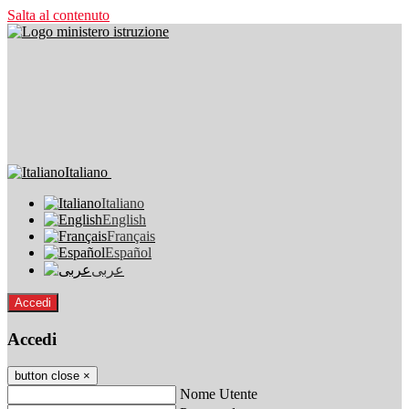
Salta al contenuto
Italiano
Italiano
English
Français
Español
عربى
Accedi
Accedi
button close
×
Nome Utente