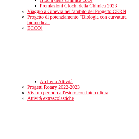
Giochi della Chimica 2024
Premiazioni Giochi della Chimica 2023
Viaggio a Ginevra nell’ambito del Progetto CERN
Progetto di potenziamento "Biologia con curvatura
biomedica"
ECCO!
Archivio Attività
Progetti Rotary 2022-2023
Vivi un periodo all'estero con Intercultura
Attività extrascolastiche