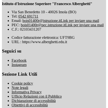
Istituto d'Istruzione Superiore "Francesco Alberghetti"
Via San Benedetto 10 - 40026 Imola (BO)
Tel:
0542 691711
Email:
bois01400r@istruzione.it
Link per inviare una mail
PEC:
bois01400r@pec.istruzione.it
Link per inviare una mail
C.F.: 02103431207
Codice fatturazione elettronica: UFT9BG
URL : https://www.alberghetti.edu.it
Seguici su
Facebook
Instagram
Sezione Link Utili
Cookie policy
Note legali
Informativa Privacy
Ufficio Relazioni con il Pubblico
Dichiarazione di accessibilità
Obiettivi di accessibilità