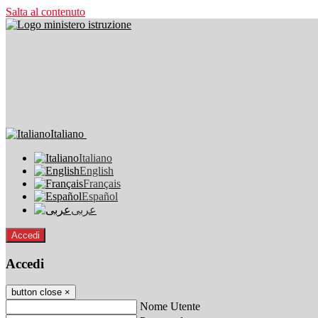
Salta al contenuto
Italiano
Italiano
English
Français
Español
عربى
Accedi
Accedi
button close
×
Nome Utente