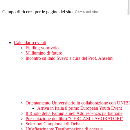
Campo di ricerca per le pagine del sito
Calendario eventi
Finding your voice
M'illumino di futuro
Incontro su Italo Svevo a cura del Prof. Anselmi
Orientamento Universitario in collaborazione con UNIB
Arriva in Italia il primo European Youth Event
Il Ruolo della Famiglia nell'Adolescenza: parliamone
Presentazione del libro "CERCASI LAVORATORI"
Selezioni Campionati di Debate.
Un'affascinante Trasformazione di energia