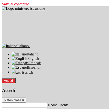
Salta al contenuto
Italiano
Italiano
English
Français
Español
عربى
Accedi
Accedi
button close
×
Nome Utente