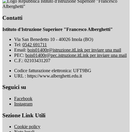
Istituto d'Istruzione Superiore "Francesco
Alberghetti"
Contatti
Istituto d'Istruzione Superiore "Francesco Alberghetti"
Via San Benedetto 10 - 40026 Imola (BO)
Tel:
0542 691711
Email:
bois01400r@istruzione.it
Link per inviare una mail
PEC:
bois01400r@pec.istruzione.it
Link per inviare una mail
C.F.: 02103431207
Codice fatturazione elettronica: UFT9BG
URL : https://www.alberghetti.edu.it
Seguici su
Facebook
Instagram
Sezione Link Utili
Cookie policy
Note legali