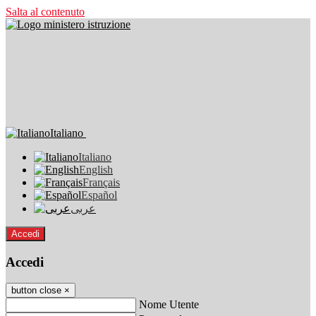
Salta al contenuto
Italiano
Italiano
English
Français
Español
عربى
Accedi
Accedi
button close
×
Nome Utente