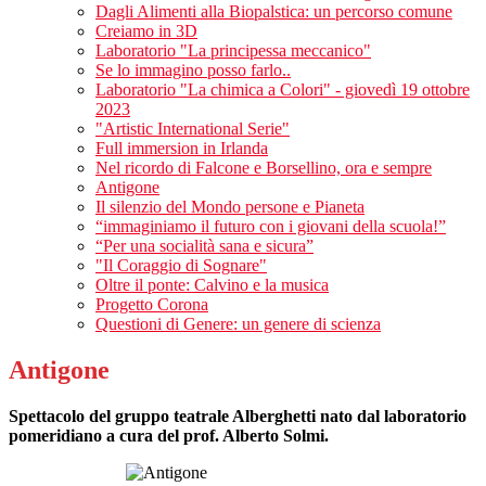
Dagli Alimenti alla Biopalstica: un percorso comune
Creiamo in 3D
Laboratorio "La principessa meccanico"
Se lo immagino posso farlo..
Laboratorio "La chimica a Colori" - giovedì 19 ottobre
2023
"Artistic International Serie"
Full immersion in Irlanda
Nel ricordo di Falcone e Borsellino, ora e sempre
Antigone
Il silenzio del Mondo persone e Pianeta
“immaginiamo il futuro con i giovani della scuola!”
“Per una socialità sana e sicura”
"Il Coraggio di Sognare"
Oltre il ponte: Calvino e la musica
Progetto Corona
Questioni di Genere: un genere di scienza
Antigone
Spettacolo del gruppo teatrale Alberghetti nato dal laboratorio
pomeridiano a cura del prof. Alberto Solmi.