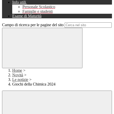
Info utili
Personale Scolastico
Famiglie e studenti
Esame di Maturità
Campo di ricerca per le pagine del sito
Home
>
Novità
>
Le notizie
>
Giochi della Chimica 2024