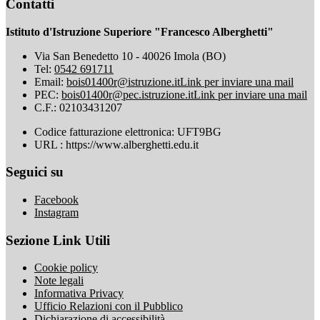
Contatti
Istituto d'Istruzione Superiore "Francesco Alberghetti"
Via San Benedetto 10 - 40026 Imola (BO)
Tel:
0542 691711
Email:
bois01400r@istruzione.it
Link per inviare una mail
PEC:
bois01400r@pec.istruzione.it
Link per inviare una mail
C.F.: 02103431207
Codice fatturazione elettronica: UFT9BG
URL : https://www.alberghetti.edu.it
Seguici su
Facebook
Instagram
Sezione Link Utili
Cookie policy
Note legali
Informativa Privacy
Ufficio Relazioni con il Pubblico
Dichiarazione di accessibilità