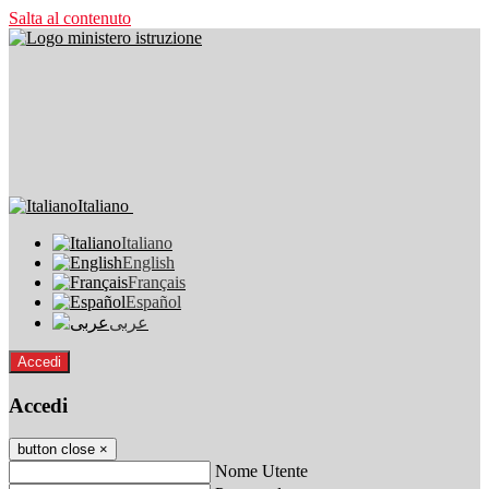
Salta al contenuto
Italiano
Italiano
English
Français
Español
عربى
Accedi
Accedi
button close
×
Nome Utente