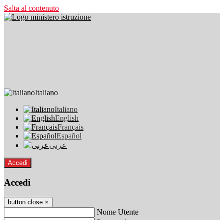
Salta al contenuto
Italiano
Italiano
English
Français
Español
عربى
Accedi
Accedi
button close
×
Nome Utente