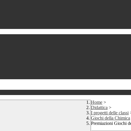
Home
>
Didattica
>
I progetti delle classi
Giochi della Chimica
Premiazioni Giochi d