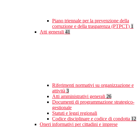
Piano triennale per la prevenzione della
corruzione e della trasparenza (PTPCT)
1
Atti generali
41
Riferimenti normativi su organizzazione e
attività
3
Atti amministrativi generali
26
Documenti di programmazione strategico-
gestionale
Statuti e leggi regionali
Codice disciplinare e codice di condotta
12
Oneri informativi per cittadini e imprese