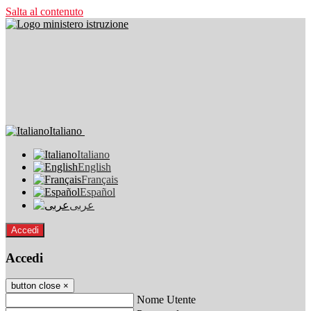
Salta al contenuto
Italiano
Italiano
English
Français
Español
عربى
Accedi
Accedi
button close
×
Nome Utente