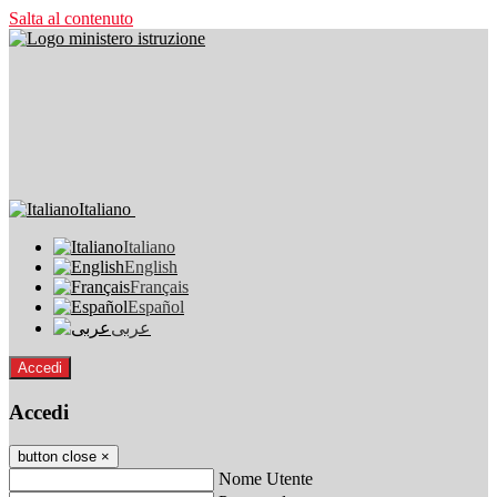
Salta al contenuto
Italiano
Italiano
English
Français
Español
عربى
Accedi
Accedi
button close
×
Nome Utente