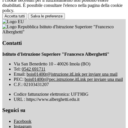
I cookie necessari per il funzionamento non possono essere
disabilitati. È possibile consultare l'elenco nella pagina della cookie
policy.
Accetta tutti
Salva le preferenze
Istituto d'Istruzione Superiore "Francesco
Alberghetti"
Contatti
Istituto d'Istruzione Superiore "Francesco Alberghetti"
Via San Benedetto 10 - 40026 Imola (BO)
Tel:
0542 691711
Email:
bois01400r@istruzione.it
Link per inviare una mail
PEC:
bois01400r@pec.istruzione.it
Link per inviare una mail
C.F.: 02103431207
Codice fatturazione elettronica: UFT9BG
URL : https://www.alberghetti.edu.it
Seguici su
Facebook
Instagram