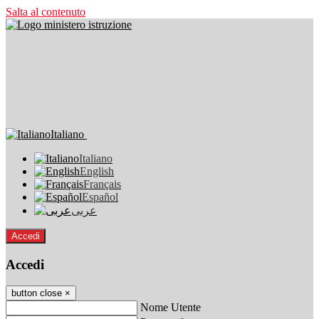
Salta al contenuto
Italiano
Italiano
English
Français
Español
عربى
Accedi
Accedi
button close
×
Nome Utente