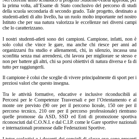
la prima volta, all’Esame di Stato conclusivo del percorso di studi
della scuola secondaria di secondo grado. Tale progetto, destinato a
studenti-atleti di alto livello, ha un ruolo molto importante nel nostro
Istituto che per sua natura valorizza le eccellenze nei diversi campi
che lo caratterizzano.
I nostri studenti-atleti sono dei campioni. Campione, infatti, non è
solo colui che vince le gare, ma anche chi riesce per anni ad
organizzarsi fra studio e allenamenti, chi, in silenzio, incassa una
sconfitta senza mai arrendersi, chi lavora per migliorare se stesso e
non per battere gli altri, chi sa porsi obiettivi di natura diversa e fa di
tutto per raggiungerli.
Il campione è colui che sceglie di vivere principalmente di sport per i
preziosi valori che questo insegna.
Tra le attività formative, educative e inclusive riconducibili ai
Percorsi per le Competenze Trasversali e per l’Orientamento e al
monte ore previsto (90 ore per il percorso liceale, 150 ore per il
percorso tecnico, 210 ore per il percorso professionale) rientrano
quelle promosse da ASD, SSD ed Enti di promozione sportiva
riconosciuti dal C.O.N.I. e dal C.I.P. come le Gare sportive nazionali
e internazionali promosse dalle Federazioni Sportive.
I tutor scolastici e i docenti dei consigli di classe ove sono presenti