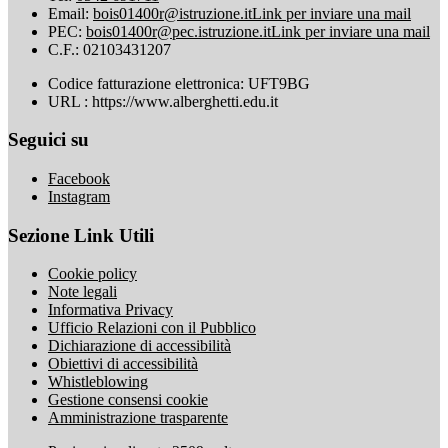
Email:
bois01400r@istruzione.it
Link per inviare una mail
PEC:
bois01400r@pec.istruzione.it
Link per inviare una mail
C.F.: 02103431207
Codice fatturazione elettronica: UFT9BG
URL : https://www.alberghetti.edu.it
Seguici su
Facebook
Instagram
Sezione Link Utili
Cookie policy
Note legali
Informativa Privacy
Ufficio Relazioni con il Pubblico
Dichiarazione di accessibilità
Obiettivi di accessibilità
Whistleblowing
Gestione consensi cookie
Amministrazione trasparente