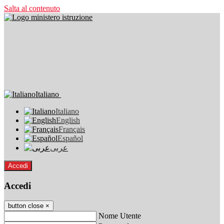
Salta al contenuto
Italiano
Italiano
English
Français
Español
عربى
Accedi
Accedi
button close
×
Nome Utente