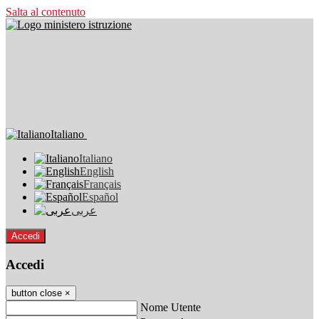
Salta al contenuto
Italiano
Italiano
English
Français
Español
عربى
Accedi
Accedi
button close
×
Nome Utente