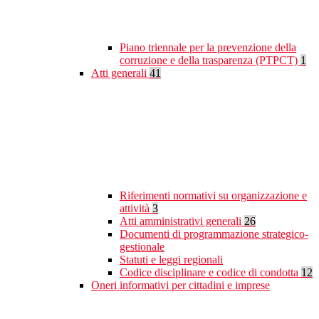
Piano triennale per la prevenzione della
corruzione e della trasparenza (PTPCT)
1
Atti generali
41
Riferimenti normativi su organizzazione e
attività
3
Atti amministrativi generali
26
Documenti di programmazione strategico-
gestionale
Statuti e leggi regionali
Codice disciplinare e codice di condotta
12
Oneri informativi per cittadini e imprese