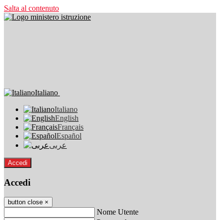
Salta al contenuto
Italiano
Italiano
English
Français
Español
عربى
Accedi
Accedi
button close
×
Nome Utente