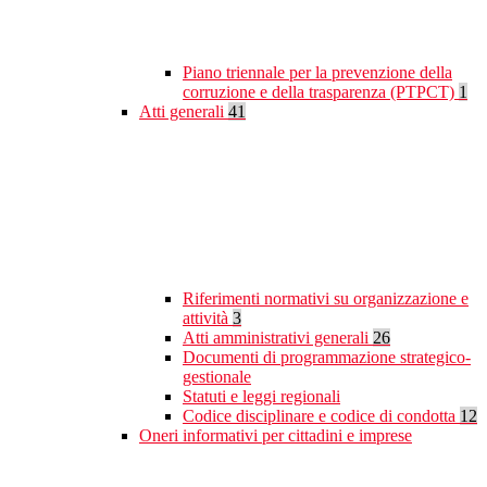
Piano triennale per la prevenzione della
corruzione e della trasparenza (PTPCT)
1
Atti generali
41
Riferimenti normativi su organizzazione e
attività
3
Atti amministrativi generali
26
Documenti di programmazione strategico-
gestionale
Statuti e leggi regionali
Codice disciplinare e codice di condotta
12
Oneri informativi per cittadini e imprese