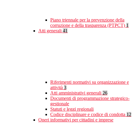
Piano triennale per la prevenzione della
corruzione e della trasparenza (PTPCT)
1
Atti generali
41
Riferimenti normativi su organizzazione e
attività
3
Atti amministrativi generali
26
Documenti di programmazione strategico-
gestionale
Statuti e leggi regionali
Codice disciplinare e codice di condotta
12
Oneri informativi per cittadini e imprese