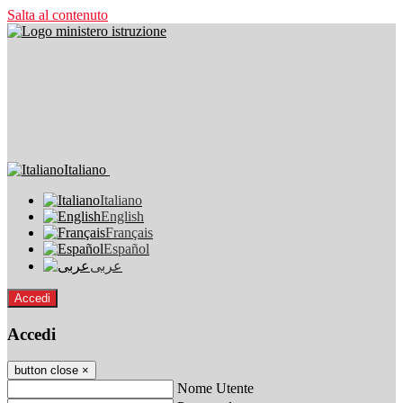
Salta al contenuto
Italiano
Italiano
English
Français
Español
عربى
Accedi
Accedi
button close
×
Nome Utente