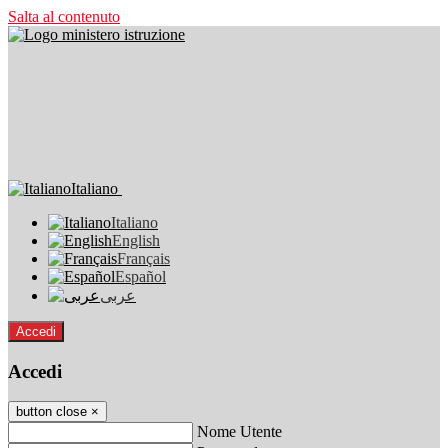
Salta al contenuto
Italiano
Italiano
English
Français
Español
عربى
Accedi
Accedi
button close
×
Nome Utente