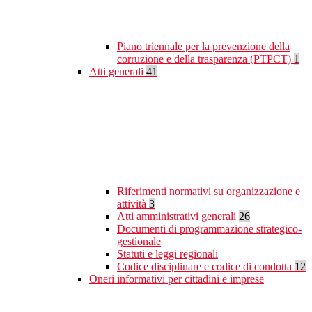
Piano triennale per la prevenzione della
corruzione e della trasparenza (PTPCT)
1
Atti generali
41
Riferimenti normativi su organizzazione e
attività
3
Atti amministrativi generali
26
Documenti di programmazione strategico-
gestionale
Statuti e leggi regionali
Codice disciplinare e codice di condotta
12
Oneri informativi per cittadini e imprese