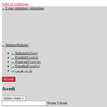
Salta al contenuto
Italiano
Italiano
English
Français
Español
عربى
Accedi
Accedi
button close
×
Nome Utente