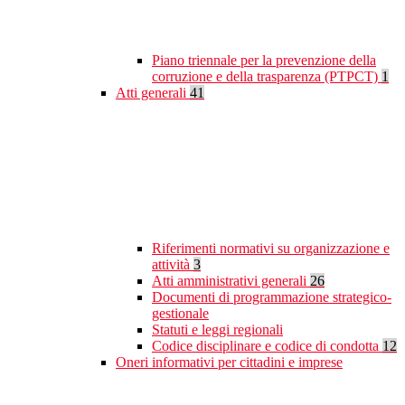
Piano triennale per la prevenzione della
corruzione e della trasparenza (PTPCT)
1
Atti generali
41
Riferimenti normativi su organizzazione e
attività
3
Atti amministrativi generali
26
Documenti di programmazione strategico-
gestionale
Statuti e leggi regionali
Codice disciplinare e codice di condotta
12
Oneri informativi per cittadini e imprese