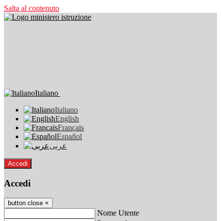
Salta al contenuto
Italiano
Italiano
English
Français
Español
عربى
Accedi
Accedi
button close
×
Nome Utente