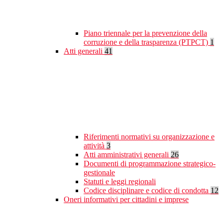
Piano triennale per la prevenzione della
corruzione e della trasparenza (PTPCT)
1
Atti generali
41
Riferimenti normativi su organizzazione e
attività
3
Atti amministrativi generali
26
Documenti di programmazione strategico-
gestionale
Statuti e leggi regionali
Codice disciplinare e codice di condotta
12
Oneri informativi per cittadini e imprese