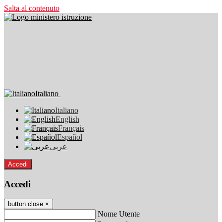
Salta al contenuto
Italiano
Italiano
English
Français
Español
عربى
Accedi
Accedi
button close
×
Nome Utente