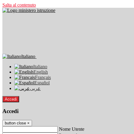
Salta al contenuto
Italiano
Italiano
English
Français
Español
عربى
Accedi
Accedi
button close
×
Nome Utente