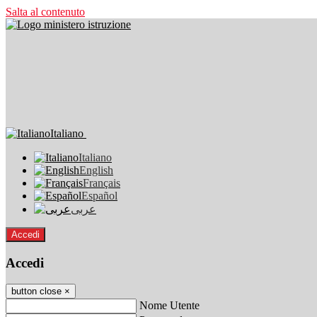
Salta al contenuto
Italiano
Italiano
English
Français
Español
عربى
Accedi
Accedi
button close
×
Nome Utente