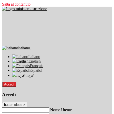
Salta al contenuto
Italiano
Italiano
English
Français
Español
عربى
Accedi
Accedi
button close
×
Nome Utente