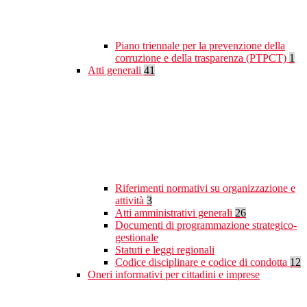
Piano triennale per la prevenzione della
corruzione e della trasparenza (PTPCT)
1
Atti generali
41
Riferimenti normativi su organizzazione e
attività
3
Atti amministrativi generali
26
Documenti di programmazione strategico-
gestionale
Statuti e leggi regionali
Codice disciplinare e codice di condotta
12
Oneri informativi per cittadini e imprese