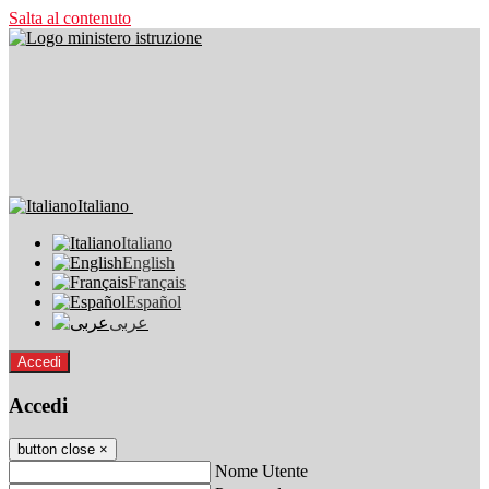
Salta al contenuto
Italiano
Italiano
English
Français
Español
عربى
Accedi
Accedi
button close
×
Nome Utente