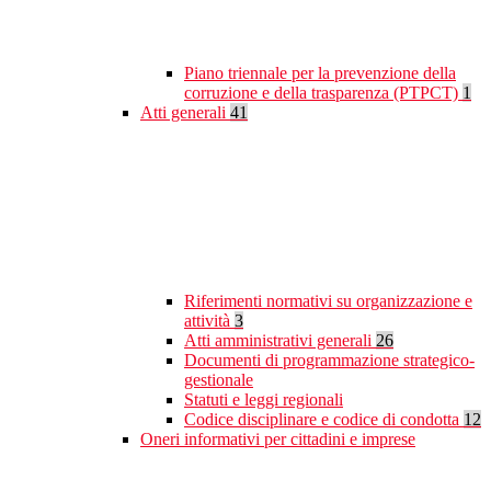
Piano triennale per la prevenzione della
corruzione e della trasparenza (PTPCT)
1
Atti generali
41
Riferimenti normativi su organizzazione e
attività
3
Atti amministrativi generali
26
Documenti di programmazione strategico-
gestionale
Statuti e leggi regionali
Codice disciplinare e codice di condotta
12
Oneri informativi per cittadini e imprese