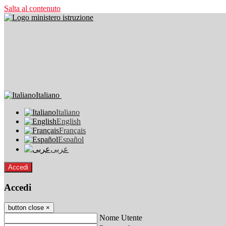
Salta al contenuto
Italiano
Italiano
English
Français
Español
عربى
Accedi
Accedi
button close
×
Nome Utente