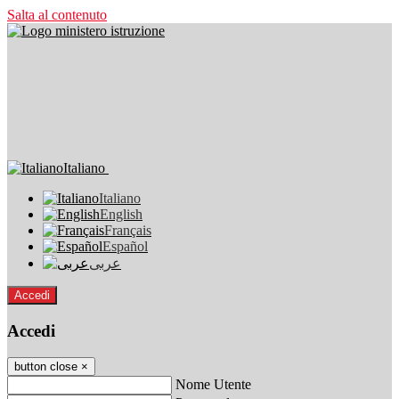
Salta al contenuto
Italiano
Italiano
English
Français
Español
عربى
Accedi
Accedi
button close
×
Nome Utente