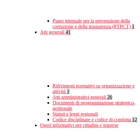
Piano triennale per la prevenzione della
corruzione e della trasparenza (PTPCT)
1
Atti generali
41
Riferimenti normativi su organizzazione e
attività
3
Atti amministrativi generali
26
Documenti di programmazione strategico-
gestionale
Statuti e leggi regionali
Codice disciplinare e codice di condotta
12
Oneri informativi per cittadini e imprese