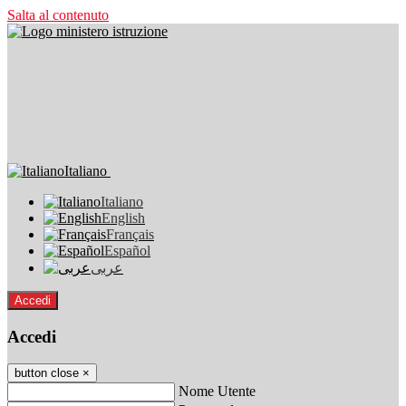
Salta al contenuto
Italiano
Italiano
English
Français
Español
عربى
Accedi
Accedi
button close
×
Nome Utente