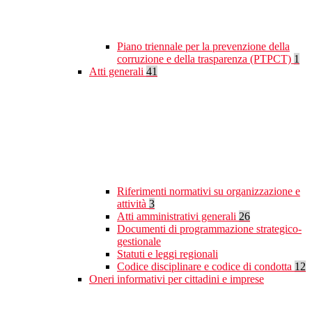
Piano triennale per la prevenzione della
corruzione e della trasparenza (PTPCT)
1
Atti generali
41
Riferimenti normativi su organizzazione e
attività
3
Atti amministrativi generali
26
Documenti di programmazione strategico-
gestionale
Statuti e leggi regionali
Codice disciplinare e codice di condotta
12
Oneri informativi per cittadini e imprese