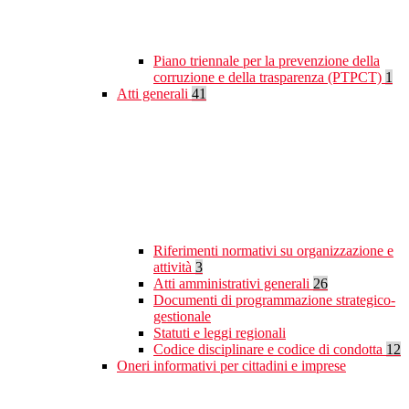
Piano triennale per la prevenzione della
corruzione e della trasparenza (PTPCT)
1
Atti generali
41
Riferimenti normativi su organizzazione e
attività
3
Atti amministrativi generali
26
Documenti di programmazione strategico-
gestionale
Statuti e leggi regionali
Codice disciplinare e codice di condotta
12
Oneri informativi per cittadini e imprese