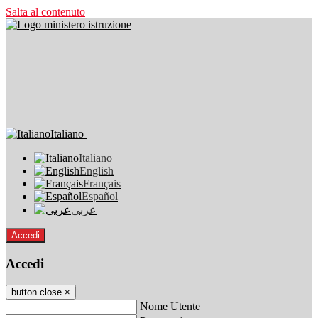
Salta al contenuto
Italiano
Italiano
English
Français
Español
عربى
Accedi
Accedi
button close
×
Nome Utente