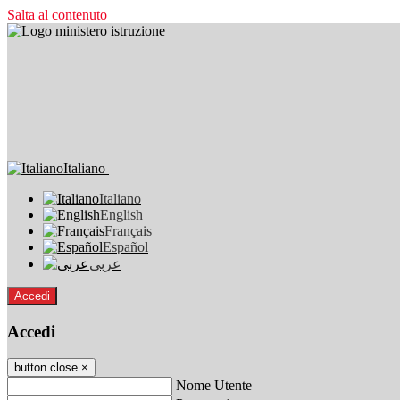
Salta al contenuto
Italiano
Italiano
English
Français
Español
عربى
Accedi
Accedi
button close
×
Nome Utente