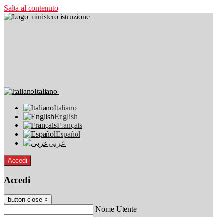
Salta al contenuto
Italiano
Italiano
English
Français
Español
عربى
Accedi
Accedi
button close
×
Nome Utente