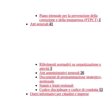
Piano triennale per la prevenzione della
corruzione e della trasparenza (PTPCT)
1
Atti generali
41
Riferimenti normativi su organizzazione e
attività
3
Atti amministrativi generali
26
Documenti di programmazione strategico-
gestionale
Statuti e leggi regionali
Codice disciplinare e codice di condotta
12
Oneri informativi per cittadini e imprese