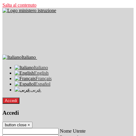
Salta al contenuto
Italiano
Italiano
English
Français
Español
عربى
Accedi
Accedi
button close
×
Nome Utente