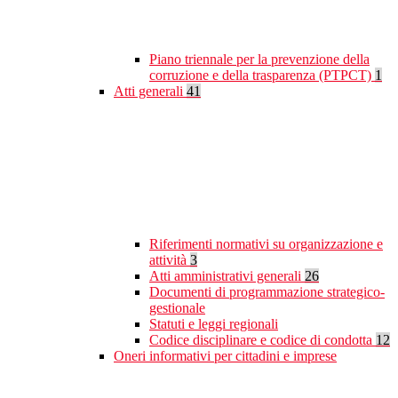
Piano triennale per la prevenzione della
corruzione e della trasparenza (PTPCT)
1
Atti generali
41
Riferimenti normativi su organizzazione e
attività
3
Atti amministrativi generali
26
Documenti di programmazione strategico-
gestionale
Statuti e leggi regionali
Codice disciplinare e codice di condotta
12
Oneri informativi per cittadini e imprese