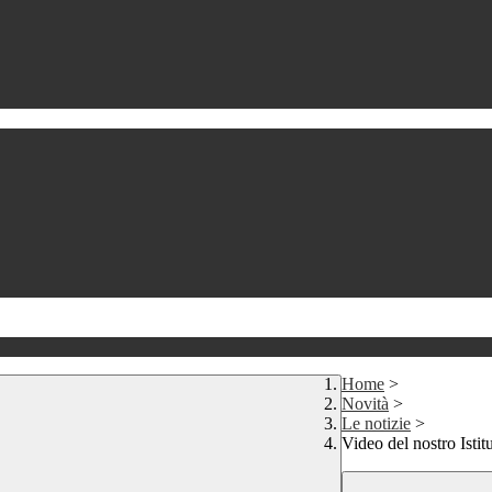
Home
>
Novità
>
Le notizie
>
Video del nostro Istit