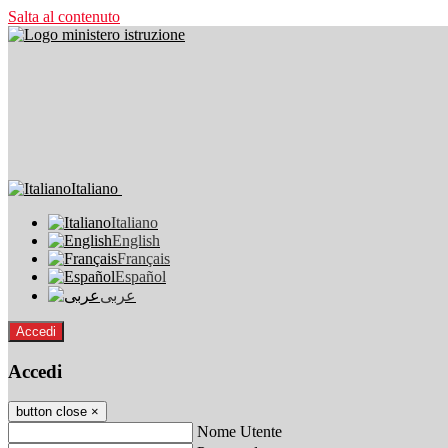
Salta al contenuto
Italiano
Italiano
English
Français
Español
عربى
Accedi
Accedi
button close
×
Nome Utente