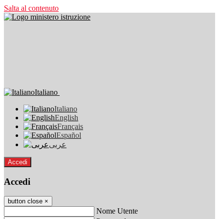
Salta al contenuto
Italiano
Italiano
English
Français
Español
عربى
Accedi
Accedi
button close
×
Nome Utente