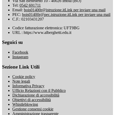
Via San Benedetto 10 - 40026 Imola (BO)
Tel:
0542 691711
Email:
bois01400r@istruzione.it
Link per inviare una mail
PEC:
bois01400r@pec.istruzione.it
Link per inviare una mail
C.F.: 02103431207
Codice fatturazione elettronica: UFT9BG
URL : https://www.alberghetti.edu.it
Seguici su
Facebook
Instagram
Sezione Link Utili
Cookie policy
Note legali
Informativa Privacy
Ufficio Relazioni con il Pubblico
Dichiarazione di accessibilità
Obiettivi di accessibilità
Whistleblowing
Gestione consensi cookie
Amministrazione trasparente