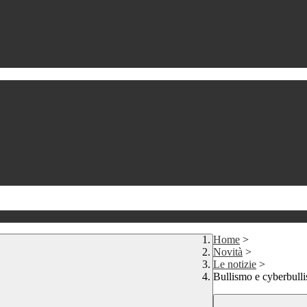
Home
>
Novità
>
Le notizie
>
Bullismo e cyberbull