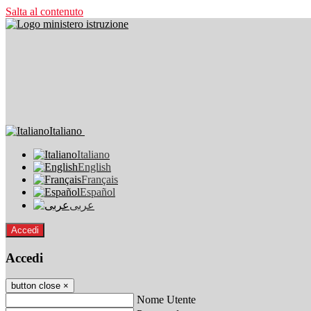
Salta al contenuto
Italiano
Italiano
English
Français
Español
عربى
Accedi
Accedi
button close
×
Nome Utente