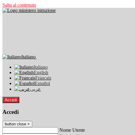
Salta al contenuto
Italiano
Italiano
English
Français
Español
عربى
Accedi
Accedi
button close
×
Nome Utente