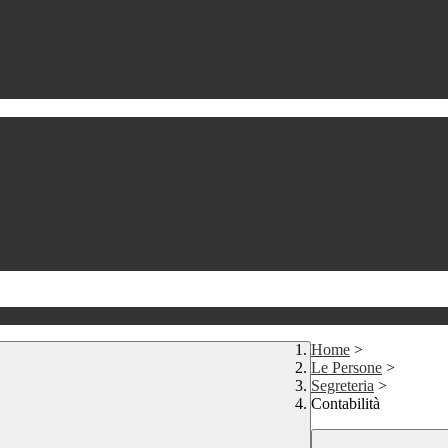
Home
>
Le Persone
>
Segreteria
>
Contabilità