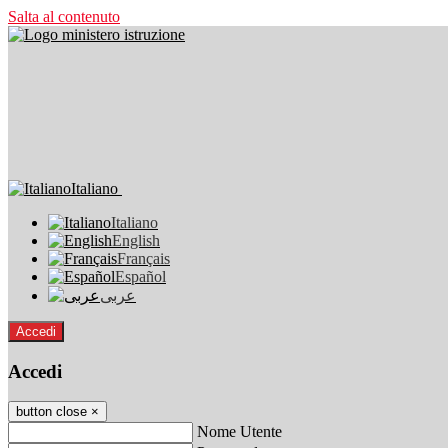
Salta al contenuto
Italiano
Italiano
English
Français
Español
عربى
Accedi
Accedi
button close
×
Nome Utente