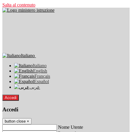
Salta al contenuto
Italiano
Italiano
English
Français
Español
عربى
Accedi
Accedi
button close
×
Nome Utente