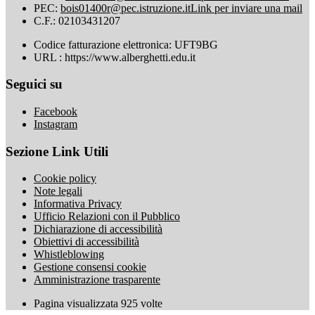
PEC:
bois01400r@pec.istruzione.it
Link per inviare una mail
C.F.: 02103431207
Codice fatturazione elettronica: UFT9BG
URL : https://www.alberghetti.edu.it
Seguici su
Facebook
Instagram
Sezione Link Utili
Cookie policy
Note legali
Informativa Privacy
Ufficio Relazioni con il Pubblico
Dichiarazione di accessibilità
Obiettivi di accessibilità
Whistleblowing
Gestione consensi cookie
Amministrazione trasparente
Pagina visualizzata
925
volte