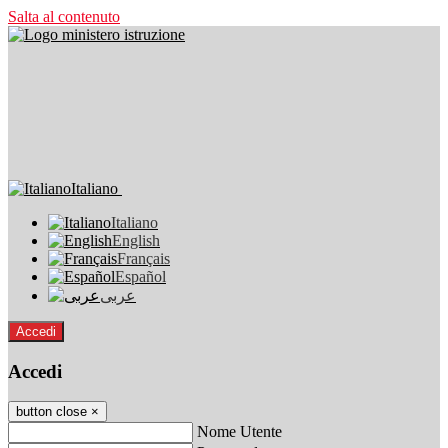
Salta al contenuto
Italiano
Italiano
English
Français
Español
عربى
Accedi
Accedi
button close
×
Nome Utente