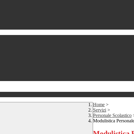
Home
>
Servizi
>
Personale Scolastico
Modulistica Personale
Modulistica P