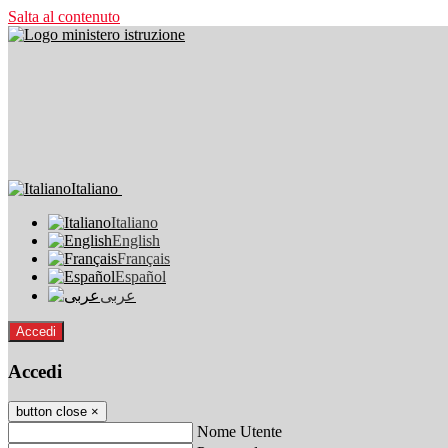
Salta al contenuto
Italiano
Italiano
English
Français
Español
عربى
Accedi
Accedi
button close
×
Nome Utente