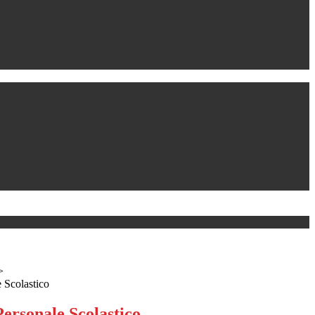
>
 Scolastico
ersonale Scolastico