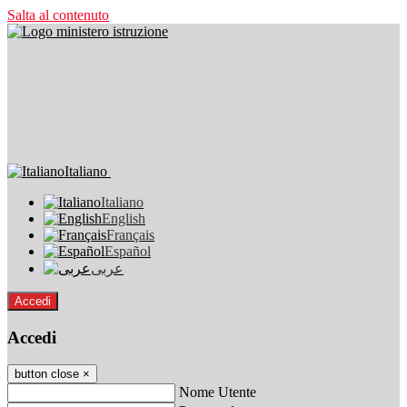
Salta al contenuto
Italiano
Italiano
English
Français
Español
عربى
Accedi
Accedi
button close
×
Nome Utente