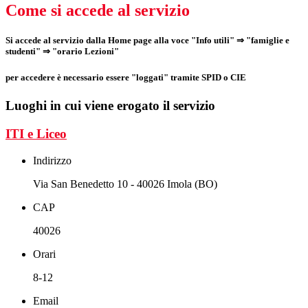
Come si accede al servizio
Si accede al servizio dalla Home page alla voce "
Info utili
" ⇒ "
famiglie e
studenti
" ⇒ "
orario Lezioni
"
per accedere è necessario essere "loggati" tramite SPID o CIE
Luoghi in cui viene erogato il servizio
ITI e Liceo
Indirizzo
Via San Benedetto 10 - 40026 Imola (BO)
CAP
40026
Orari
8-12
Email