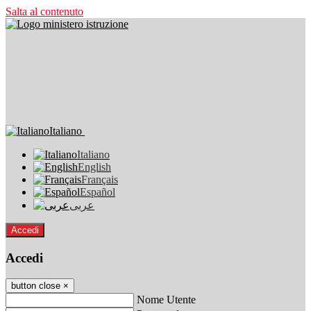
Salta al contenuto
Italiano
Italiano
English
Français
Español
عربى
Accedi
Accedi
button close
×
Nome Utente