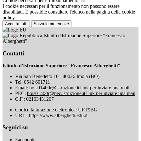
Cookie necessari per il funzionamento
I cookie necessari per il funzionamento non possono essere
disabilitati. È possibile consultare l'elenco nella pagina della cookie
policy.
Accetta tutti
Salva le preferenze
Istituto d'Istruzione Superiore "Francesco
Alberghetti"
Contatti
Istituto d'Istruzione Superiore "Francesco Alberghetti"
Via San Benedetto 10 - 40026 Imola (BO)
Tel:
0542 691711
Email:
bois01400r@istruzione.it
Link per inviare una mail
PEC:
bois01400r@pec.istruzione.it
Link per inviare una mail
C.F.: 02103431207
Codice fatturazione elettronica: UFT9BG
URL : https://www.alberghetti.edu.it
Seguici su
Facebook