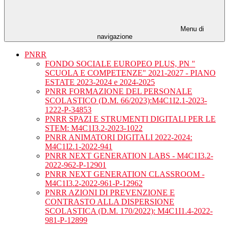
Menu di
navigazione
PNRR
FONDO SOCIALE EUROPEO PLUS, PN "
SCUOLA E COMPETENZE" 2021-2027 - PIANO
ESTATE 2023-2024 e 2024-2025
PNRR FORMAZIONE DEL PERSONALE
SCOLASTICO (D.M. 66/2023):M4C1I2.1-2023-
1222-P-34853
PNRR SPAZI E STRUMENTI DIGITALI PER LE
STEM: M4C1I3.2-2023-1022
PNRR ANIMATORI DIGITALI 2022-2024:
M4C1I2.1-2022-941
PNRR NEXT GENERATION LABS - M4C1I3.2-
2022-962-P-12901
PNRR NEXT GENERATION CLASSROOM -
M4C1I3.2-2022-961-P-12962
PNRR AZIONI DI PREVENZIONE E
CONTRASTO ALLA DISPERSIONE
SCOLASTICA (D.M. 170/2022): M4C1I1.4-2022-
981-P-12899