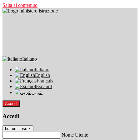
Salta al contenuto
Italiano
Italiano
English
Français
Español
عربى
Accedi
Accedi
button close
×
Nome Utente