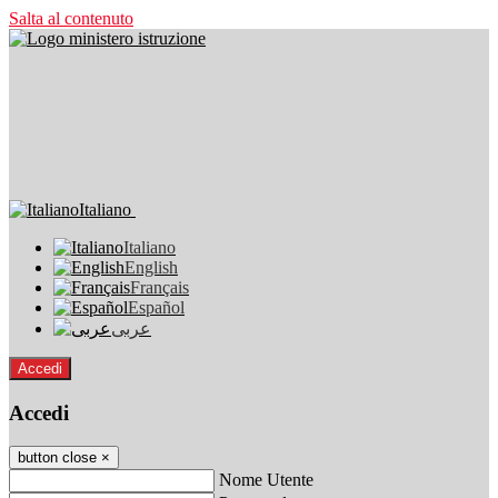
Salta al contenuto
Italiano
Italiano
English
Français
Español
عربى
Accedi
Accedi
button close
×
Nome Utente