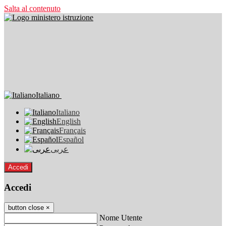
Salta al contenuto
Italiano
Italiano
English
Français
Español
عربى
Accedi
Accedi
button close
×
Nome Utente