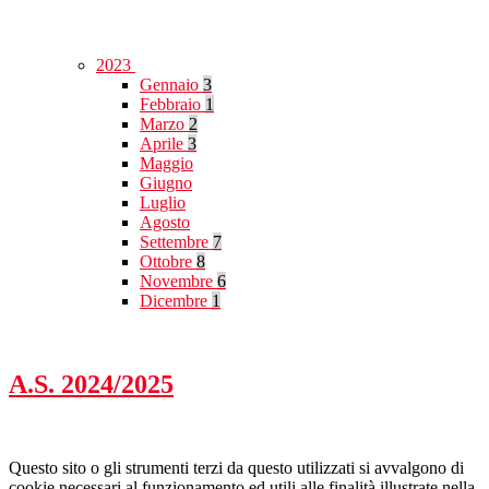
2023
Gennaio
3
Febbraio
1
Marzo
2
Aprile
3
Maggio
Giugno
Luglio
Agosto
Settembre
7
Ottobre
8
Novembre
6
Dicembre
1
A.S. 2024/2025
Questo sito o gli strumenti terzi da questo utilizzati si avvalgono di
cookie necessari al funzionamento ed utili alle finalità illustrate nella