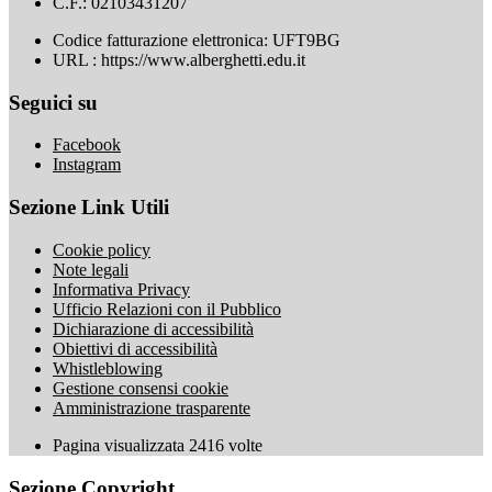
C.F.: 02103431207
Codice fatturazione elettronica: UFT9BG
URL : https://www.alberghetti.edu.it
Seguici su
Facebook
Instagram
Sezione Link Utili
Cookie policy
Note legali
Informativa Privacy
Ufficio Relazioni con il Pubblico
Dichiarazione di accessibilità
Obiettivi di accessibilità
Whistleblowing
Gestione consensi cookie
Amministrazione trasparente
Pagina visualizzata
2416
volte
Sezione Copyright