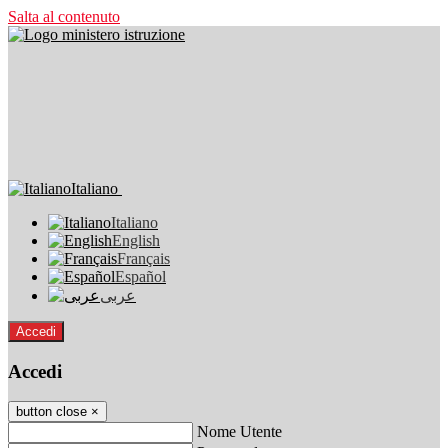
Salta al contenuto
Italiano
Italiano
English
Français
Español
عربى
Accedi
Accedi
button close
×
Nome Utente