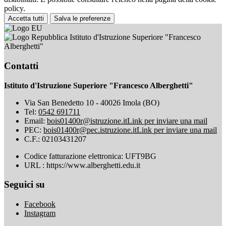
policy.
Accetta tutti
Salva le preferenze
Istituto d'Istruzione Superiore "Francesco
Alberghetti"
Contatti
Istituto d'Istruzione Superiore "Francesco Alberghetti"
Via San Benedetto 10 - 40026 Imola (BO)
Tel:
0542 691711
Email:
bois01400r@istruzione.it
Link per inviare una mail
PEC:
bois01400r@pec.istruzione.it
Link per inviare una mail
C.F.: 02103431207
Codice fatturazione elettronica: UFT9BG
URL : https://www.alberghetti.edu.it
Seguici su
Facebook
Instagram