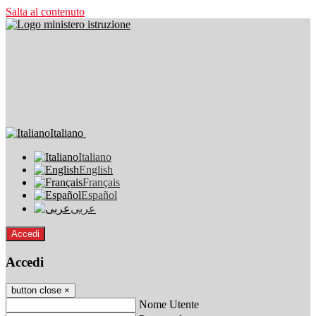
Salta al contenuto
Italiano
Italiano
English
Français
Español
عربى
Accedi
Accedi
button close
×
Nome Utente