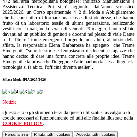
4+2 nell’area metropolitana bolognese: indirizzo Manutenzione e
Assistenza Tecnica. Poi si è aggiunto, dall’anno scolastico
2025/2026, un Corso sperimentale 4+2 di Moda e Abbigliamento
che ha consentito di formare una classe di studentesse, che hanno
fruito di un laboratorio tessile di ultima generazione, realizzando
vestiti con i quali, nella serata di venerdì 29 maggio, hanno sfilato
davanti ad un pubblico di genitori e docenti nel plesso di viale Dante
n. 1. Titolo: Trame emergenti. Porgendo un saluto, all'inizio della
sfilata, la responsabile Elena Barbarossa ha spiegato che Trame
Emergenti “sono le storie e l'entusiasmo di docenti e ragazze che
hanno deciso di dare una forma concreta alle proprie idee. Trame
Emergenti è la prova che l'ingegno e l'arte parlano la stessa lingua: la
tecnologia si fa abito, l'officina diventa atelier".
Sfilata Moda IPIA 2025/2026
Notizie
Questo sito o gli strumenti terzi da questo utilizzati si avvalgono di
cookie necessari al funzionamento ed utili alle finalità illustrate nella
COOKIE POLICY
.
Personalizza
Rifiuta tutti
i cookies
Accetta tutti
i cookies