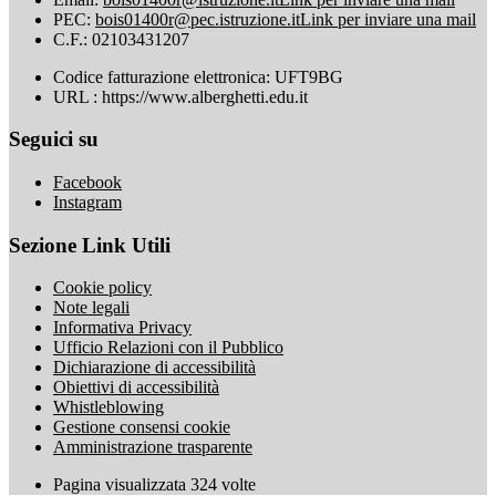
PEC:
bois01400r@pec.istruzione.it
Link per inviare una mail
C.F.: 02103431207
Codice fatturazione elettronica: UFT9BG
URL : https://www.alberghetti.edu.it
Seguici su
Facebook
Instagram
Sezione Link Utili
Cookie policy
Note legali
Informativa Privacy
Ufficio Relazioni con il Pubblico
Dichiarazione di accessibilità
Obiettivi di accessibilità
Whistleblowing
Gestione consensi cookie
Amministrazione trasparente
Pagina visualizzata
324
volte