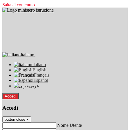
Salta al contenuto
Italiano
Italiano
English
Français
Español
عربى
Accedi
Accedi
button close
×
Nome Utente