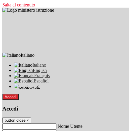
Salta al contenuto
Italiano
Italiano
English
Français
Español
عربى
Accedi
Accedi
button close
×
Nome Utente