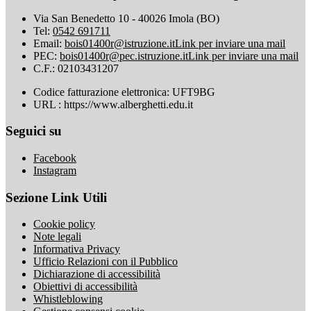
Via San Benedetto 10 - 40026 Imola (BO)
Tel:
0542 691711
Email:
bois01400r@istruzione.it
Link per inviare una mail
PEC:
bois01400r@pec.istruzione.it
Link per inviare una mail
C.F.: 02103431207
Codice fatturazione elettronica: UFT9BG
URL : https://www.alberghetti.edu.it
Seguici su
Facebook
Instagram
Sezione Link Utili
Cookie policy
Note legali
Informativa Privacy
Ufficio Relazioni con il Pubblico
Dichiarazione di accessibilità
Obiettivi di accessibilità
Whistleblowing