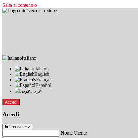
Salta al contenuto
Italiano
Italiano
English
Français
Español
عربى
Accedi
Accedi
button close
×
Nome Utente