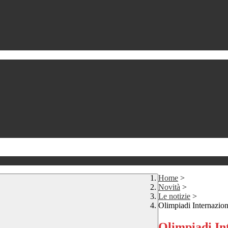
Home
>
Novità
>
Le notizie
>
Olimpiadi Internazion
Olimpiadi Int