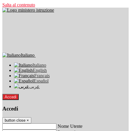
Salta al contenuto
Italiano
Italiano
English
Français
Español
عربى
Accedi
Accedi
button close
×
Nome Utente