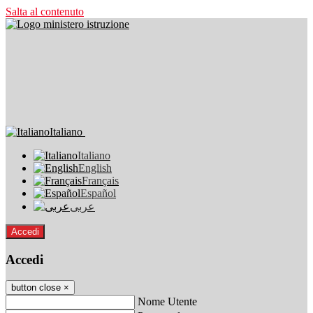
Salta al contenuto
Italiano
Italiano
English
Français
Español
عربى
Accedi
Accedi
button close
×
Nome Utente