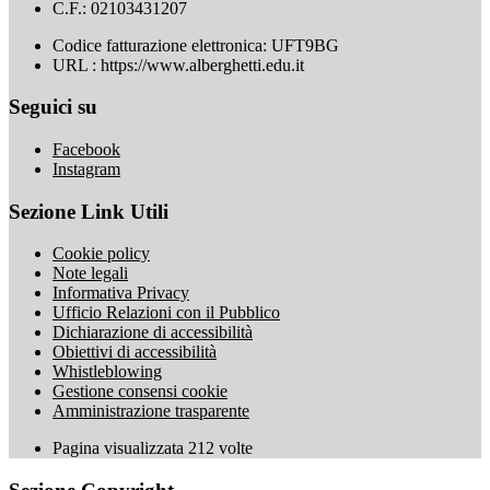
C.F.: 02103431207
Codice fatturazione elettronica: UFT9BG
URL : https://www.alberghetti.edu.it
Seguici su
Facebook
Instagram
Sezione Link Utili
Cookie policy
Note legali
Informativa Privacy
Ufficio Relazioni con il Pubblico
Dichiarazione di accessibilità
Obiettivi di accessibilità
Whistleblowing
Gestione consensi cookie
Amministrazione trasparente
Pagina visualizzata
212
volte