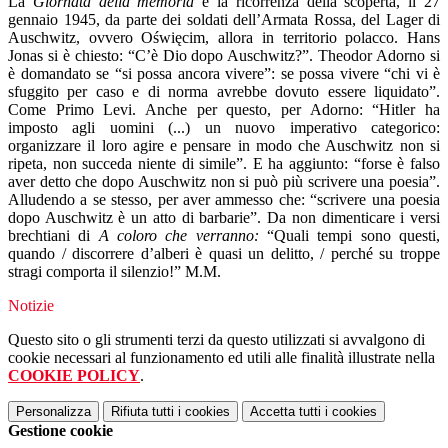
La
Giornata della memoria
è la ricorrenza della scoperta, il 27
gennaio 1945, da parte dei soldati dell’Armata Rossa, del Lager di
Auschwitz, ovvero Oświęcim, allora
in territorio polacco.
Hans
Jonas si è chiesto: “C’è Dio dopo Auschwitz?”. Theodor Adorno si
è
domandato
se “si possa ancora vivere”: se possa vivere “chi vi è
sfuggito per caso e di norma avrebbe dovuto essere liquidato”.
Come Primo Levi. Anche per questo, per Adorno: “Hitler ha
imposto agli uomini (...) un nuovo imperativo categorico:
organizzare il loro agire e pensare in modo che Auschwitz non si
ripeta, non succeda niente di simile”. E ha aggiunto: “forse è falso
aver detto che dopo Auschwitz non si può più scrivere una poesia”.
Alludendo a se stesso, per aver ammesso che: “scrivere una poesia
dopo Auschwitz è un atto di barbarie”. Da non dimenticare i versi
brechtiani di
A coloro che verranno:
“Quali tempi sono questi,
quando / discorrere d’alberi è quasi un delitto, / perché su troppe
stragi comporta il silenzio!” M.M.
Notizie
Questo sito o gli strumenti terzi da questo utilizzati si avvalgono di
cookie necessari al funzionamento ed utili alle finalità illustrate nella
COOKIE POLICY
.
Personalizza
Rifiuta tutti
i cookies
Accetta tutti
i cookies
Gestione cookie