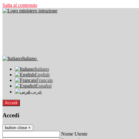
Salta al contenuto
Italiano
Italiano
English
Français
Español
عربى
Accedi
Accedi
button close
×
Nome Utente