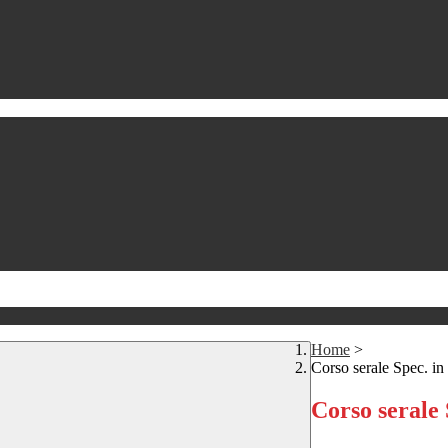
Home
>
Corso serale Spec. i
Corso serale